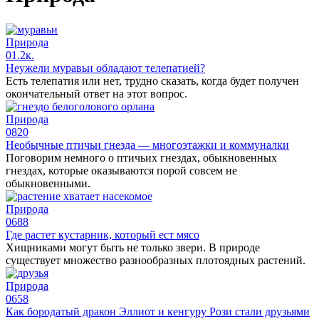
Природа
0
1.2к.
Неужели муравьи обладают телепатией?
Есть телепатия или нет, трудно сказать, когда будет получен
окончательный ответ на этот вопрос.
Природа
0
820
Необычные птичьи гнезда — многоэтажки и коммуналки
Поговорим немного о птичьих гнездах, обыкновенных
гнездах, которые оказываются порой совсем не
обыкновенными.
Природа
0
688
Где растет кустарник, который ест мясо
Хищниками могут быть не только звери. В природе
существует множество разнообразных плотоядных растений.
Природа
0
658
Как бородатый дракон Эллиот и кенгуру Рози стали друзьями