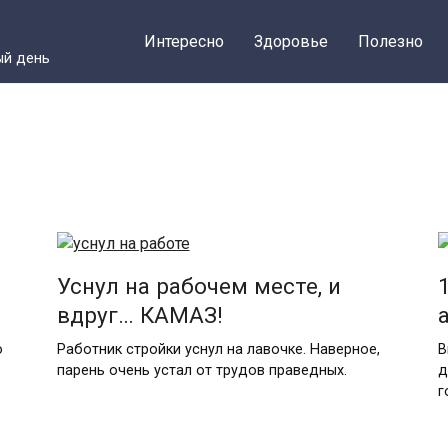
Интересно
Здоровье
Полезно
ый день
Уснул на рабочем месте, и
вдруг… КАМАЗ!
ю
Работник стройки уснул на лавочке. Наверное,
В
парень очень устал от трудов праведных.
д
г