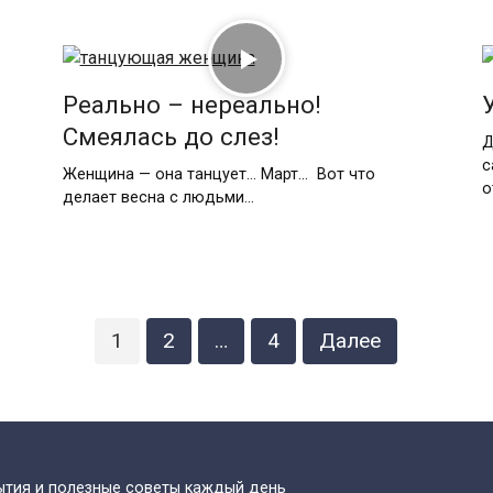
Реально – нереально!
Смеялась до слез!
Д
с
Женщина — она танцует… Март… Вот что
о
делает весна с людьми…
1
2
…
4
Далее
бытия и полезные советы каждый день