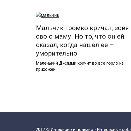
Мальчик громко кричал, зовя
свою маму. Но то, что он ей
сказал, когда нашел ее –
уморительно!
Маленький Джимми кричит во все горло из
прихожей:
Пагинация
записей
2017 © Интересно и полезно - Интересные со