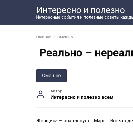
Перейти
Интересно и полезно
к
контенту
Интересные события и полезные советы кажд
Главная
»
Смешно
Реально – нереал
Смешно
Автор
Интересно и полезно всем
Женщина — она танцует… Март… Вот что д