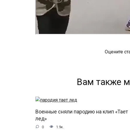
Оцените ст
Вам также м
Военные сняли пародию на клип «Тает
лед»
0
1.9к.