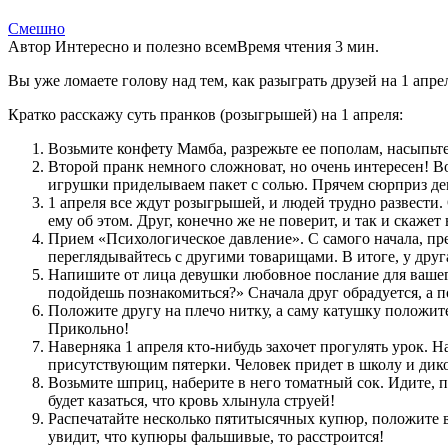
Смешно
Автор
Интересно и полезно всем
Время чтения
3 мин.
Вы уже ломаете голову над тем, как разыграть друзей на 1 апр
Кратко расскажу суть пранков (розыгрышей) на 1 апреля:
Возьмите конфету Мамба, разрежьте ее пополам, насыпьте
Второй пранк немного сложноват, но очень интересен! В
игрушки приделываем пакет с солью. Прячем сюрприз девуш
1 апреля все ждут розыгрышей, и людей трудно развести
ему об этом. Друг, конечно же не поверит, и так и скажет
Прием «Психологическое давление». С самого начала, пре
переглядывайтесь с другими товарищами. В итоге, у друга
Напишите от лица девушки любовное послание для вашего
подойдешь познакомиться?» Сначала друг обрадуется, а по
Положите другу на плечо нитку, а саму катушку положите 
Прикольно!
Наверняка 1 апреля кто-нибудь захочет прогулять урок. 
присутствующим пятерки. Человек придет в школу и дико
Возьмите шприц, наберите в него томатный сок. Идите, 
будет казаться, что кровь хлынула струей!
Распечатайте несколько пятитысячных купюр, положите в к
увидит, что купюры фальшивые, то расстроится!