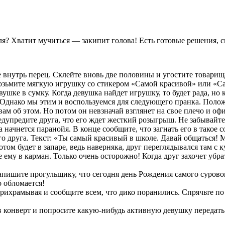
еля? Хватит мучиться — закипит голова! Есть готовые решения, 
 внутрь перец. Склейте вновь две половины и угостите товарища.
озьмите мягкую игрушку со стикером «Самой красивой» или «Са
ке в сумку. Когда девушка найдет игрушку, то будет рада, но к
. Однако мы этим и воспользуемся для следующего пранка. Полож
 вам об этом. Но потом он невзначай взглянет на свое плечо и офи
дупредите друга, что его ждет жесткий розыгрыш. Не забывайте 
 начнется паранойя. В конце сообщите, что загнать его в такое 
 друга. Текст: «Ты самый красивый в школе. Давай общаться! 
том будет в запаре, ведь наверняка, друг переглядывался там с 
ему в карман. Только очень осторожно! Когда друг захочет убрать
Напишите прогульщику, что сегодня день Рождения самого суровог
 обломается!
прихрамывая и сообщите всем, что дико поранились. Спрячьте п
онверт и попросите какую-нибудь активную девушку передать кон