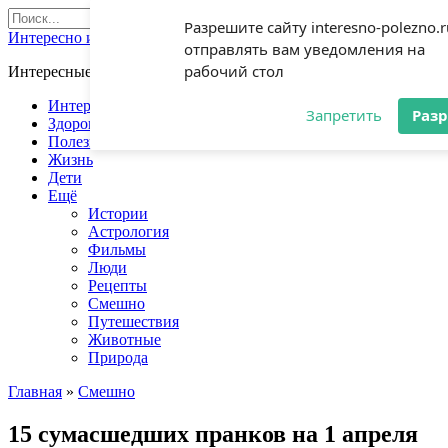
Перейти
Search
Разрешите сайту interesno-polezno.r
к
for:
Интересно и полезно
отправлять вам уведомления на
контенту
рабочий стол
Интересные события и полезные советы каждый день
Интересно
Запретить
Раз
Здоровье
Полезно
Жизнь
Дети
Ещё
Истории
Астрология
Фильмы
Люди
Рецепты
Смешно
Путешествия
Животные
Природа
Главная
»
Смешно
15 сумасшедших пранков на 1 апреля