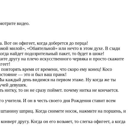
смотрите видео.
 Вот он офигеет, когда доберется до перца!
мой милой», «Обаятельной» или нечто в этом духе. В сзади
огда найдет подозрительный пакет, то будет в шоке!
ите другу на плечо искусственного червяка и просто скажите
геет!
повторять время от времени, что скоро ему конец! Косо
состояние — это и был ваш пранк!
Мы каждый день видимся на первом этаже. Ну когда же ты
кучей девушек.
 нитку, то он не сразу поймет. почему нитка не кончается.
о учителя. И он в честь своего дня Рождения ставит всем
о штанину шприц. Когда снимете носок, нажмите на поршень, и
верт другу. Когда он его возьмет, то слегка офигеет, а когда