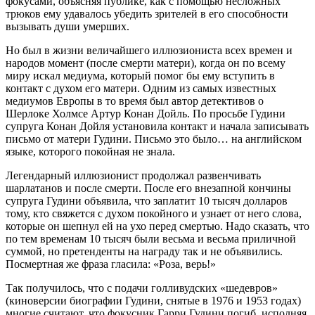
фокусами, объясняя публике, как с помощью несложных
трюков ему удавалось убедить зрителей в его способности
вызывать души умерших.
Но был в жизни величайшего иллюзиониста всех времен и
народов момент (после смерти матери), когда он по всему
миру искал медиума, который помог бы ему вступить в
контакт с духом его матери. Одним из самых известных
медиумов Европы в то время был автор детективов о
Шерлоке Холмсе Артур Конан Дойль. По просьбе Гудини
супруга Конан Дойля установила контакт и начала записывать
письмо от матери Гудини. Письмо это было… на английском
языке, которого покойная не знала.
Легендарный иллюзионист продолжал развенчивать
шарлатанов и после смерти. После его внезапной кончины
супруга Гудини объявила, что заплатит 10 тысяч долларов
тому, кто свяжется с духом покойного и узнает от него слова,
которые он шепнул ей на ухо перед смертью. Надо сказать, что
по тем временам 10 тысяч были весьма и весьма приличной
суммой, но претенденты на награду так и не объявились.
Посмертная же фраза гласила: «Роза, верь!»
Так получилось, что с подачи голливудских «шедевров»
(киноверсии биографии Гудини, снятые в 1976 и 1953 годах)
многие считают, что фокусник Гарри Гудини погиб, исполняя