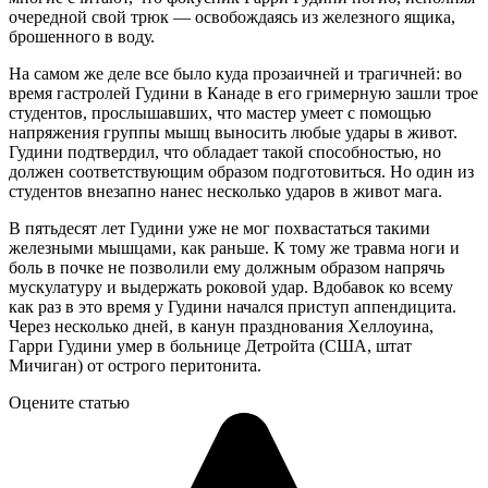
очередной свой трюк — освобождаясь из железного ящика,
брошенного в воду.
На самом же деле все было куда прозаичней и трагичней: во
время гастролей Гудини в Канаде в его гримерную зашли трое
студентов, прослышавших, что мастер умеет с помощью
напряжения группы мышц выносить любые удары в живот.
Гудини подтвердил, что обладает такой способностью, но
должен соответствующим образом подготовиться. Но один из
студентов внезапно нанес несколько ударов в живот мага.
В пятьдесят лет Гудини уже не мог похвастаться такими
железными мышцами, как раньше. К тому же травма ноги и
боль в почке не позволили ему должным образом напрячь
мускулатуру и выдержать роковой удар. Вдобавок ко всему
как раз в это время у Гудини начался приступ аппендицита.
Через несколько дней, в канун празднования Хеллоуина,
Гарри Гудини умер в больнице Детройта (США, штат
Мичиган) от острого перитонита.
Оцените статью