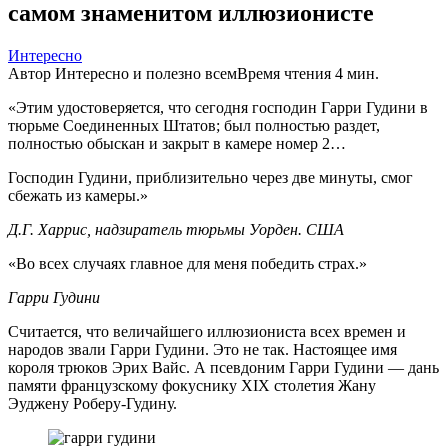
самом знаменитом иллюзионисте
Интересно
Автор
Интересно и полезно всем
Время чтения
4 мин.
«Этим удостоверяется, что сегодня господин Гарри Гудини в
тюрьме Соединенных Штатов; был полностью раздет,
полностью обыскан и закрыт в камере номер 2…
Господин Гудини, приблизительно через две минуты, смог
сбежать из камеры.»
Д.Г. Харрис, надзиратель тюрьмы Уорден. США
«Во всех случаях главное для меня победить страх.»
Гарри Гудини
Считается, что величайшего иллюзиониста всех времен и
народов звали Гарри Гудини. Это не так. Настоящее имя
короля трюков Эрих Вайс. А псевдоним Гарри Гудини — дань
памяти французскому фокуснику XIX столетия Жану
Эуджену Роберу-Гудину.