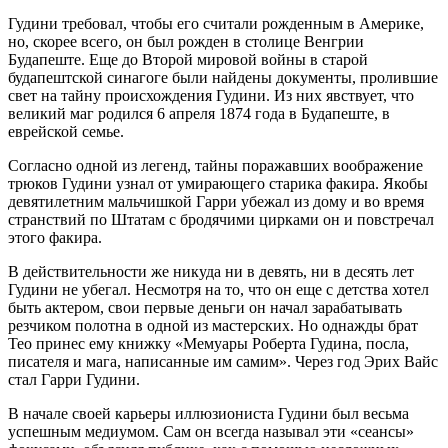
Гудини требовал, чтобы его считали рожденным в Америке,
но, скорее всего, он был рожден в столице Венгрии
Будапеште. Еще до Второй мировой войны в старой
будапештской синагоге были найдены документы, пролившие
свет на тайну происхождения Гудини. Из них явствует, что
великий маг родился 6 апреля 1874 года в Будапеште, в
еврейской семье.
Согласно одной из легенд, тайны поражавших воображение
трюков Гудини узнал от умирающего старика факира. Якобы
девятилетним мальчишкой Гарри убежал из дому и во время
странствий по Штатам с бродячими цирками он и повстречал
этого факира.
В действительности же никуда ни в девять, ни в десять лет
Гудини не убегал. Несмотря на то, что он еще с детства хотел
быть актером, свои первые деньги он начал зарабатывать
резчиком полотна в одной из мастерских. Но однажды брат
Тео принес ему книжку «Мемуары Роберта Гудина, посла,
писателя и мага, написанные им самим». Через год Эрих Вайс
стал Гарри Гудини.
В начале своей карьеры иллюзиониста Гудини был весьма
успешным медиумом. Сам он всегда называл эти «сеансы»