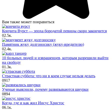
Вам также может понравиться
Кончита Вурст — эпоха бородатой певицы скоро закончится
0
2.5к.
Памятник жуку долгоносику (жуку-вредителю)
0
2.4к.
10 больных людей и извращенцев, которым разрешили выйти
на свободу
0
1.3к.
Страстная суббота: что ни в коем случае нельзя делать
0
917
Ученые выяснили, почему развязываются шнурки
0
894
Когда, где и как жил Иисус Христос
0
6.1к.