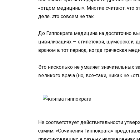
«отцом медицины». Многие считают, что э
деле, это совсем не так.
До Гиппократа медицина на достаточно в
цивилизациях — египетской, шумерской, д
врачом в тот период, когда греческая мед
Это нисколько не умаляет значительных з
великого врача (но, все-таки, никак не «о
Не соответствует действительности утвер
самим. «Сочинения Гиппократа» представл
практиковавших в разных направлениях м