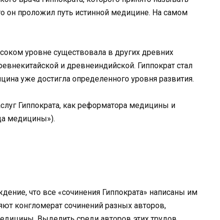
то он проложил путь истинной медицине. На самом
ысоком уровне существовала в других древних
ревнекитайской и древнеиндийской. Гиппократ стал
ицина уже достигла определенного уровня развития.
аслуг Гиппократа, как реформатора медицины и
тца медицины»).
ждение, что все «сочинения Гиппократа» написаны им
яют конгломерат сочинений разных авторов,
едицины. Выделить среди авторов этих трудов