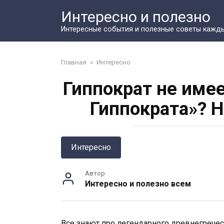
Перейти
Интересно и полезно
к
контенту
Интересные события и полезные советы кажд
Главная
»
Интересно
Гиппократ не име
Гиппократа»? 
Интересно
Автор
Интересно и полезно всем
Все знают про легендарного древнегречес