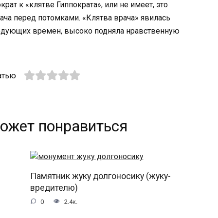
рат к «клятве Гиппократа», или не имеет, это
ача перед потомками. «Клятва врача» явилась
едующих времен, высоко подняла нравственную
атью
ожет понравиться
Памятник жуку долгоносику (жуку-
вредителю)
0
2.4к.