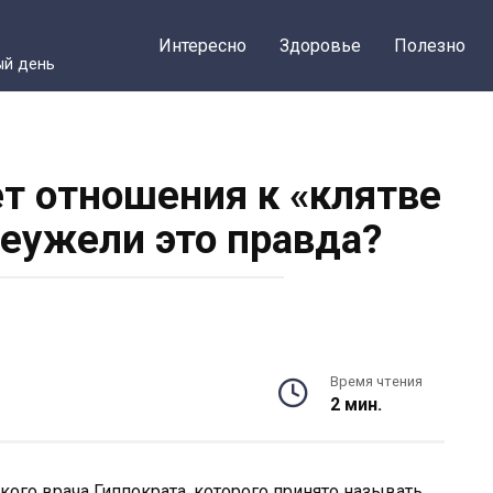
Интересно
Здоровье
Полезно
ый день
ет отношения к «клятве
Неужели это правда?
Время чтения
2 мин.
кого врача Гиппократа, которого принято называть