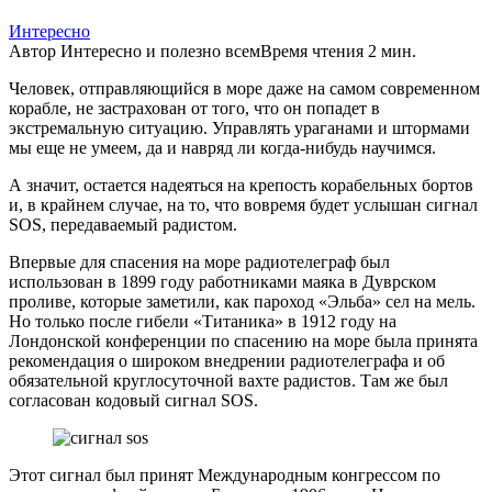
Интересно
Автор
Интересно и полезно всем
Время чтения
2 мин.
Человек, отправляющийся в море даже на самом современном
корабле, не застрахован от того, что он попадет в
экстремальную ситуацию. Управлять ураганами и штормами
мы еще не умеем, да и навряд ли когда-нибудь научимся.
А значит, остается надеяться на крепость корабельных бортов
и, в крайнем случае, на то, что вовремя будет услышан сигнал
SOS, передаваемый радистом.
Впервые для спасения на море радиотелеграф был
использован в 1899 году работниками маяка в Дуврском
проливе, которые заметили, как пароход «Эльба» сел на мель.
Но только после гибели «Титаника» в 1912 году на
Лондонской конференции по спасению на море была принята
рекомендация о широком внедрении радиотелеграфа и об
обязательной круглосуточной вахте радистов. Там же был
согласован кодовый сигнал SOS.
Этот сигнал был принят Международным конгрессом по