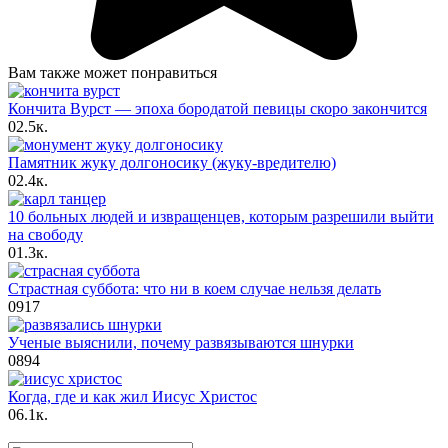
Вам также может понравиться
Кончита Вурст — эпоха бородатой певицы скоро закончится
0
2.5к.
Памятник жуку долгоносику (жуку-вредителю)
0
2.4к.
10 больных людей и извращенцев, которым разрешили выйти
на свободу
0
1.3к.
Страстная суббота: что ни в коем случае нельзя делать
0
917
Ученые выяснили, почему развязываются шнурки
0
894
Когда, где и как жил Иисус Христос
0
6.1к.