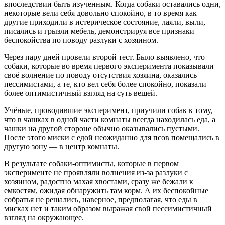
впоследствии быть изученным. Когда собаки оставались одни,
некоторые вели себя довольно спокойно, в то время как
другие приходили в истерическое состояние, лаяли, выли,
писались и грызли мебель, демонстрируя все признаки
беспокойства по поводу разлуки с хозяином.
Через пару дней провели второй тест. Было выявлено, что
собаки, которые во время первого эксперимента показывали
своё волнение по поводу отсутствия хозяина, оказались
пессимистами, а те, кто вел себя более спокойно, показали
более оптимистичный взгляд на суть вещей.
Учёные, проводившие эксперимент, приучили собак к тому,
что в чашках в одной части комнаты всегда находилась еда, а
чашки на другой стороне обычно оказывались пустыми.
После этого миски с едой неожиданно для псов помещались в
другую зону — в центр комнаты.
В результате собаки-оптимисты, которые в первом
эксперименте не проявляли волнения из-за разлуки с
хозяином, радостно махая хвостами, сразу же бежали к
емкостям, ожидая обнаружить там корм. А их беспокойные
собратья не решались, наверное, предполагая, что еды в
мисках нет и таким образом выражая свой пессимистичный
взгляд на окружающее.