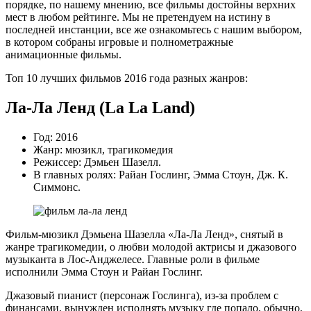
порядке, по нашему мнению, все фильмы достойны верхних
мест в любом рейтинге. Мы не претендуем на истину в
последней инстанции, все же ознакомьтесь с нашим выбором,
в котором собраны игровые и полнометражные
анимационные фильмы.
Топ 10 лучших фильмов 2016 года разных жанров:
Ла-Ла Ленд (La La Land)
Год: 2016
Жанр: мюзикл, трагикомедия
Режиссер: Дэмьен Шазелл.
В главных ролях: Райан Гослинг, Эмма Стоун, Дж. К.
Симмонс.
Фильм-мюзикл Дэмьена Шазелла «Ла-Ла Ленд», снятый в
жанре трагикомедии, о любви молодой актрисы и джазового
музыканта в Лос-Анджелесе. Главные роли в фильме
исполнили Эмма Стоун и Райан Гослинг.
Джазовый пианист (персонаж Гослинга), из-за проблем с
финансами, вынужден исполнять музыку где попало, обычно,