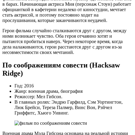
в барах. Начинающая актриса Мия (персонаж Стоун) работает
официанткой в кафетерии недалеко от киностудии, мечтает
стать актрисой, и поэтому постоянно ходит на
прослушивания, которые заканчиваются неудачей.
Герои фильма случайно сталкиваются друг с другом, между
ними возникает чувство. Оба героя отчаянно хотят и
пытаются пробиться наверх. Через некоторое время, когда
дела налаживаются, герои расстаются друг с другом из-за
несовместимости своих мечтаний.
По соображениям совести (Hacksaw
Ridge)
Год: 2016
Жанр: военная драма, биография
Режиссер: Мел Гибсон.
В главных ролях: Эндрю Гарфилд, Сэм Уортингтон,
Люк Брейси, Тереза Палмер, Винс Вон, Рэйчел
Гриффитс, Хьюго Уивинг.
Военная драма Мэла Гибсона основана на реальной истории