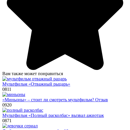
Вам также может понравиться
Мультфильм «Отважный рыцарь»
0
811
«Миньоны» – стоит ли смотреть мультфильм? Отзыв
0
920
Мультфильм «Полный расколбас» вызвал ажиотаж
0
871