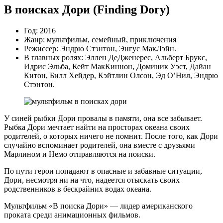
В поисках Дори (Finding Dory)
Год: 2016
Жанр: мультфильм, семейный, приключения
Режиссер: Эндрю Стэнтон, Энгус МакЛэйн.
В главных ролях: Эллен ДеДженерес, Альберт Брукс,
Идрис Эльба, Кейт МакКиннон, Доминик Уэст, Дайан
Китон, Билл Хейдер, Кэйтлин Олсон, Эд О’Нил, Эндрю
Стэнтон.
У синей рыбки Дори провалы в памяти, она все забывает.
Рыбка Дори мечтает найти на просторах океана своих
родителей, о которых ничего не помнит. После того, как Дори
случайно вспоминает родителей, она вместе с друзьями
Марлином и Немо отправляются на поиски.
По пути герои попадают в опасные и забавные ситуации,
Дори, несмотря ни на что, надеется отыскать своих
родственников в бескрайних водах океана.
Мультфильм «В поиска Дори» — лидер американского
проката среди анимационных фильмов.