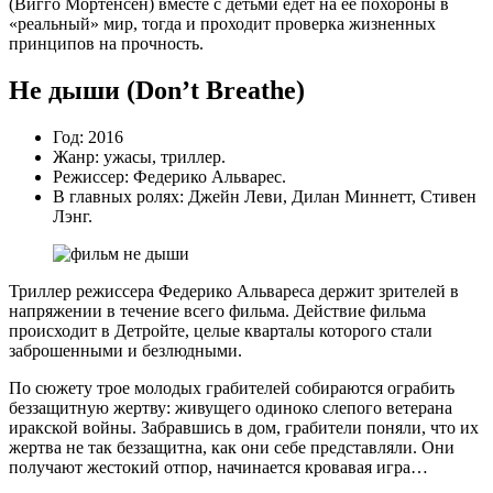
(Вигго Мортенсен) вместе с детьми едет на ее похороны в
«реальный» мир, тогда и проходит проверка жизненных
принципов на прочность.
Не дыши (Don’t Breathe)
Год: 2016
Жанр: ужасы, триллер.
Режиссер: Федерико Альварес.
В главных ролях: Джейн Леви, Дилан Миннетт, Стивен
Лэнг.
Триллер режиссера Федерико Альвареса держит зрителей в
напряжении в течение всего фильма. Действие фильма
происходит в Детройте, целые кварталы которого стали
заброшенными и безлюдными.
По сюжету трое молодых грабителей собираются ограбить
беззащитную жертву: живущего одиноко слепого ветерана
иракской войны. Забравшись в дом, грабители поняли, что их
жертва не так беззащитна, как они себе представляли. Они
получают жестокий отпор, начинается кровавая игра…