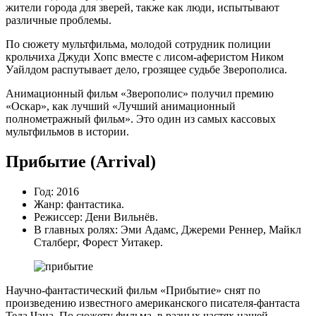
жители города для зверей, также как люди, испытывают
различные проблемы.
По сюжету мультфильма, молодой сотрудник полиции
крольчиха Джуди Хопс вместе с лисом-аферистом Ником
Уайлдом распутывает дело, грозящее судьбе Зверополиса.
Анимационный фильм «Зверополис» получил премию
«Оскар», как лучший «Лучший анимационный
полнометражный фильм». Это один из самых кассовых
мультфильмов в истории.
Прибытие (Arrival)
Год: 2016
Жанр: фантастика.
Режиссер: Дени Вильнёв.
В главных ролях: Эми Адамс, Джереми Реннер, Майкл
Сталберг, Форест Уитакер.
Научно-фантастический фильм «Прибытие» снят по
произведению известного американского писателя-фантаста
Теда Чана. По сюжету фильма, в разных частях нашей