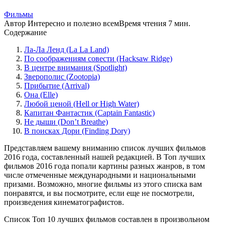
Фильмы
Автор
Интересно и полезно всем
Время чтения
7 мин.
Содержание
Ла-Ла Ленд (La La Land)
По соображениям совести (Hacksaw Ridge)
В центре внимания (Spotlight)
Зверополис (Zootopia)
Прибытие (Arrival)
Она (Elle)
Любой ценой (Hell or High Water)
Капитан Фантастик (Captain Fantastic)
Не дыши (Don’t Breathe)
В поисках Дори (Finding Dory)
Представляем вашему вниманию список лучших фильмов
2016 года, составленный нашей редакцией. В Топ лучших
фильмов 2016 года попали картины разных жанров, в том
числе отмеченные международными и национальными
призами. Возможно, многие фильмы из этого списка вам
понравятся, и вы посмотрите, если еще не посмотрели,
произведения кинематографистов.
Список Топ 10 лучших фильмов составлен в произвольном