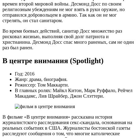
времен второй мировой войны. Десмонд Досс по своим
религиозным убеждениям не мог взять в руки оружие, но
отправился добровольцем в армию. Так как он не мог
стрелять, он стал санитаром.
Во время боевых действий, санитар Досс множество раз
рисковал жизнью, выполняя свой долг патриота и
христианина. Десмонд Досс спас много раненых, сам не один
раз был ранен.
В центре внимания (Spotlight)
Год: 2016
Жанр: драма, биография.
Режиссер: Том Маккарти.
В главных ролях: Майкл Китон, Марк Руффало, Рейчел
Макадамс, Лив Шрайбер, Джон Слэттери.
В фильме «В центре внимания» рассказана история
журналистского расследования секс-скандала, основанная на
реальных событиях в США. Журналисты бостонской газеты
расследуют сообщения о том, что многие католические