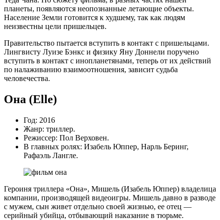
планеты, появляются неопознанные летающие объекты.
Население Земли готовится к худшему, так как людям
неизвестны цели пришельцев.
Правительство пытается вступить в контакт с пришельцами.
Лингвисту Луизе Бэнкс и физику Яну Доннели поручено
вступить в контакт с инопланетянами, теперь от их действий
по налаживанию взаимоотношения, зависит судьба
человечества.
Она (Elle)
Год: 2016
Жанр: триллер.
Режиссер: Пол Верховен.
В главных ролях: Изабель Юппер, Нарль Беринг,
Рафаэль Лангле.
Героиня триллера «Она», Мишель (Изабель Юппер) владелица
компании, производящей видеоигры. Мишель давно в разводе
с мужем, сын живет отдельно своей жизнью, ее отец —
серийный убийца, отбывающий наказание в тюрьме.