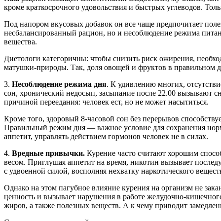
кроме краткосрочного удовольствия и быстрых углеводов. Тол
Под напором вкусовых добавок он все чаще предпочитает поле
несбалансированный рацион, но и несоблюдение режима питания
вещества.
Диетологи категоричны: чтобы снизить риск ожирения, необхо
матушки-природы. Так, доля овощей и фруктов в правильном дл
3.
Несоблюдение режима дня
. К удивлению многих, отсутств
сон, хронический недосып, засыпание после 22.00 вызывают сн
причиной переедания: человек ест, но не может насытиться.
Кроме того, здоровый 8-часовой сон без перерывов способств
Правильный режим дня — важное условие для сохранения норма
аппетит, управлять действием гормонов человек не в силах.
4.
Вредные привычки.
Курение часто считают хорошим способ
весом. Приглушая аппетит на время, никотин вызывает последу
с удвоенной силой, восполняя нехватку наркотического вещест
Однако на этом пагубное влияние курения на организм не зак
ценность и вызывает нарушения в работе желудочно-кишечного
жиров, а также полезных веществ. А к чему приводит замедлен