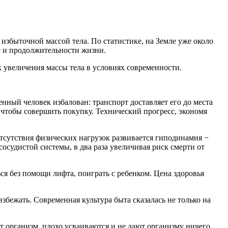
избыточной массой тела. По статистике, на Земле уже около
е и продолжительности жизни.
 увеличения массы тела в условиях современности.
ный человек избалован: транспорт доставляет его до места
чтобы совершить покупку. Технический прогресс, экономя
отсутствия физических нагрузок развивается гиподинамия −
судистой системы, в два раза увеличивая риск смерти от
я без помощи лифта, поиграть с ребенком. Цена здоровья
бежать. Современная культура быта сказалась не только на
организм, плохо усваиваются и не дают организму ничего,