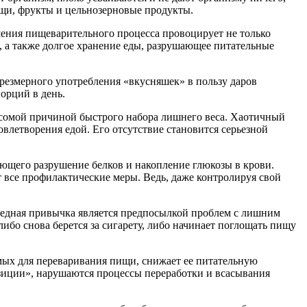
ощи, фрукты и цельнозерновые продукты.
шения пищеварительного процесса провоцирует не только
, а также долгое хранение еды, разрушающее питательные
резмерного употребления «вкусняшек» в пользу даров
орций в день.
весомой причиной быстрого набора лишнего веса. Хаотичный
влетворения едой. Его отсутствие становится серьезной
ующего разрушение белков и накопление глюкозы в крови.
 все профилактические меры. Ведь, даже контролируя свой
вредная привычка является предпосылкой проблем с лишним
ибо снова берется за сигарету, либо начинает поглощать пищу
мых для переваривания пищи, снижает ее питательную
озиции», нарушаются процессы переработки и всасывания