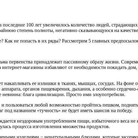
 последние 100 лет увеличилось количество людей, страдающих 
крайнюю степень полноты, негативно сказывающуюся на качеств
? Как не попасть в их ряды? Рассмотрим 5 главных предпосылок
ма первенства принадлежит пассивному образу жизни. Современ
интернет-магазины избавляют от необходимости покидать дом, 
ет накапливать ее излишки в тканях, мышцах, сосудах. На фоне 
парата, органов пищеварения, дыхания, а особенно сердечно-со
е невинна: блага цивилизации. Просто ими злоупотребили.
 и пользоваться любой возможностью пройтись пешком, поднятьс
аг под названием «тучность» не будет иметь шансов на победу.
ждается нездоровым употреблением пищи, избыточного веса не из
нулась процесса изготовления множества продуктов.
ными изделиями − ненатуральными блюдами, которые засоряют 