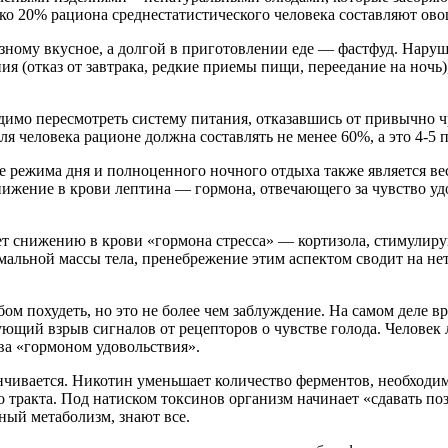
ько 20% рациона среднестатистического человека составляют ов
зному вкусное, а долгой в приготовлении еде — фастфуд. Нару
 (отказ от завтрака, редкие приемы пищи, переедание на ночь)
димо пересмотреть систему питания, отказавшись от привычно ч
я человека рационе должна составлять не менее 60%, а это 4-5 п
ие режима дня и полноценного ночного отдыха также является 
ижение в крови лептина — гормона, отвечающего за чувство удо
ует снижению в крови «гормона стресса» — кортизола, стимулир
льной массы тела, пренебрежение этим аспектом сводит на нет
ом похудеть, но это не более чем заблуждение. На самом деле 
ющий взрыв сигналов от рецепторов о чувстве голода. Человек л
ва «гормоном удовольствия».
анчивается. Никотин уменьшает количество ферментов, необходи
 тракта. Под натиском токсинов организм начинает «сдавать п
ный метаболизм, знают все.