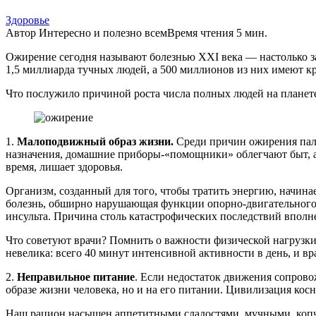
Здоровье
Автор
Интересно и полезно всем
Время чтения
5 мин.
Ожирение сегодня называют болезнью XXI века — настолько за
1,5 миллиарда тучных людей, а 500 миллионов из них имеют 
Что послужило причиной роста числа полных людей на планете
1.
Малоподвижный образ жизни.
Среди причин ожирения паль
назначения, домашние приборы-«помощники» облегчают быт, а 
время, лишает здоровья.
Организм, созданный для того, чтобы тратить энергию, начина
болезнь, обширно нарушающая функции опорно-двигательного ап
инсульта. Причина столь катастрофических последствий вполн
Что советуют врачи? Помнить о важности физической нагрузки
невелика: всего 40 минут интенсивной активности в день, и вр
2.
Неправильное питание
. Если недостаток движения сопрово
образе жизни человека, но и на его питании. Цивилизация кос
Наш рацион насыщен аппетитными сладостями, мучными, копче