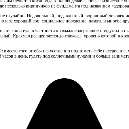
ная им нехватка кислорода в тканях делает любые физические у
 несколько кирпичиков из фундамента под названием «здоровая
не случайно. Недовольный, подавленный, ворчливый человек и
но и за хороший сон, социальное поведение, память и многие др
зни, так и еда, в частности крахмалосодержащие продукты и сл
ьный. Крахмал расщепляется до глюкозы, уровень которой в кров
: вместо того, чтобы искусственно поднимать себе настроение, 
 часов в день, гулять под солнечными лучами и больше занимать