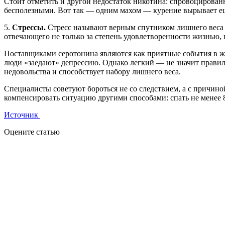
Стоит отметить и другой недостаток никотина: спровоцирован
бесполезными. Вот так — одним махом — курение вырывает еще
5.
Стрессы.
Стресс называют верным спутником лишнего веса 
отвечающего не только за степень удовлетворенности жизнью, 
Поставщиками серотонина являются как приятные события в жи
люди «заедают» депрессию. Однако легкий — не значит правил
недовольства и способствует набору лишнего веса.
Специалисты советуют бороться не со следствием, а с причиной
компенсировать ситуацию другими способами: спать не менее 8
Источник
Оцените статью