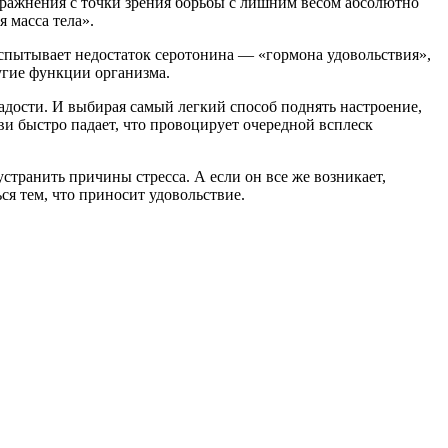
пражнения с точки зрения борьбы с лишним весом абсолютно
 масса тела».
спытывает недостаток серотонина — «гормона удовольствия»,
угие функции организма.
адости. И выбирая самый легкий способ поднять настроение,
и быстро падает, что провоцирует очередной всплеск
устранить причины стресса. А если он все же возникает,
ся тем, что приносит удовольствие.