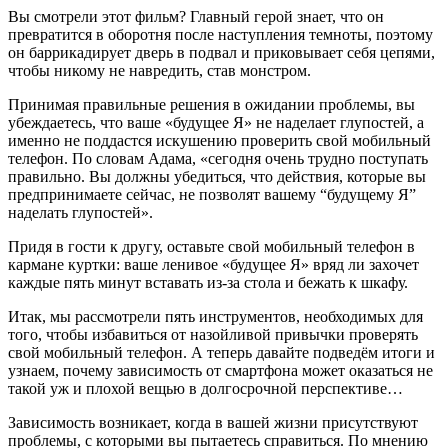
Вы смотрели этот фильм? Главный герой знает, что он
превратится в оборотня после наступления темноты, поэтому
он баррикадирует дверь в подвал и приковывает себя цепями,
чтобы никому не навредить, став монстром.
Принимая правильные решения в ожидании проблемы, вы
убеждаетесь, что ваше «будущее Я» не наделает глупостей, а
именно не поддастся искушению проверить свой мобильный
телефон. По словам Адама, «сегодня очень трудно поступать
правильно. Вы должны убедиться, что действия, которые вы
предпринимаете сейчас, не позволят вашему “будущему Я”
наделать глупостей».
Придя в гости к другу, оставьте свой мобильный телефон в
кармане куртки: ваше ленивое «будущее Я» вряд ли захочет
каждые пять минут вставать из-за стола и бежать к шкафу.
Итак, мы рассмотрели пять инструментов, необходимых для
того, чтобы избавиться от назойливой привычки проверять
свой мобильный телефон. А теперь давайте подведём итоги и
узнаем, почему зависимость от смартфона может оказаться не
такой уж и плохой вещью в долгосрочной перспективе…
Зависимость возникает, когда в вашей жизни присутствуют
проблемы, с которыми вы пытаетесь справиться. По мнению