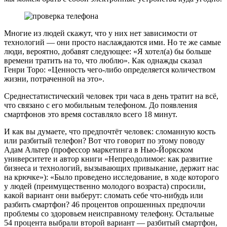
Многие из людей скажут, что у них нет зависимости от
технологий — они просто наслаждаются ими. Но те же самые
люди, вероятно, добавят следующее: «Я хотел(а) бы больше
времени тратить на то, что люблю». Как однажды сказал
Генри Торо: «Ценность чего-либо определяется количеством
жизни, потраченной на это».
Среднестатистический человек три часа в день тратит на всё,
что связано с его мобильным телефоном. До появления
смартфонов это время составляло всего 18 минут.
И как вы думаете, что предпочтёт человек: сломанную кость
или разбитый телефон? Вот что говорит по этому поводу
Адам Альтер (профессор маркетинга в Нью-Йоркском
университете и автор книги «Непреодолимое: как развитие
бизнеса и технологий, вызывающих привыкание, держит нас
на крючке»): «Было проведено исследование, в ходе которого
у людей (преимущественно молодого возраста) спросили,
какой вариант они выберут: сломать себе что-нибудь или
разбить смартфон? 46 процентов опрошенных предпочли
проблемы со здоровьем неисправному телефону. Остальные
54 процента выбрали второй вариант — разбитый смартфон,