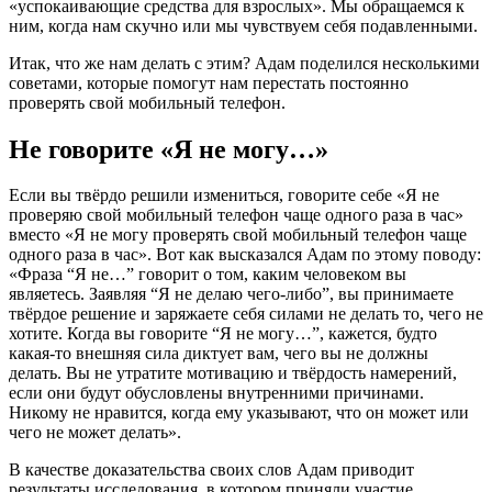
«успокаивающие средства для взрослых». Мы обращаемся к
ним, когда нам скучно или мы чувствуем себя подавленными.
Итак, что же нам делать с этим? Адам поделился несколькими
советами, которые помогут нам перестать постоянно
проверять свой мобильный телефон.
Не говорите «Я не могу…»
Если вы твёрдо решили измениться, говорите себе «Я не
проверяю свой мобильный телефон чаще одного раза в час»
вместо «Я не могу проверять свой мобильный телефон чаще
одного раза в час». Вот как высказался Адам по этому поводу:
«Фраза “Я не…” говорит о том, каким человеком вы
являетесь. Заявляя “Я не делаю чего-либо”, вы принимаете
твёрдое решение и заряжаете себя силами не делать то, чего не
хотите. Когда вы говорите “Я не могу…”, кажется, будто
какая-то внешняя сила диктует вам, чего вы не должны
делать. Вы не утратите мотивацию и твёрдость намерений,
если они будут обусловлены внутренними причинами.
Никому не нравится, когда ему указывают, что он может или
чего не может делать».
В качестве доказательства своих слов Адам приводит
результаты исследования, в котором приняли участие