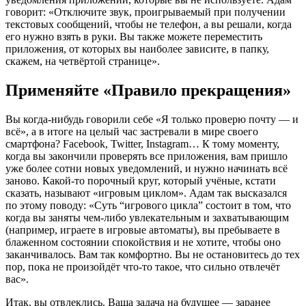
говорит: «Отключите звук, проигрываемый при получении
текстовых сообщений, чтобы не телефон, а вы решали, когда
его нужно взять в руки. Вы также можете переместить
приложения, от которых вы наиболее зависите, в папку,
скажем, на четвёртой странице».
Применяйте «Правило прекращения»
Вы когда-нибудь говорили себе «Я только проверю почту — и
всё», а в итоге на целый час застревали в мире своего
смартфона? Facebook, Twitter, Instagram… К тому моменту,
когда вы закончили проверять все приложения, вам пришло
уже более сотни новых уведомлений, и нужно начинать всё
заново. Какой-то порочный круг, который учёные, кстати
сказать, называют «игровым циклом». Адам так высказался
по этому поводу: «Суть “игрового цикла” состоит в том, что
когда вы заняты чем-либо увлекательным и захватывающим
(например, играете в игровые автоматы), вы пребываете в
блаженном состоянии спокойствия и не хотите, чтобы оно
заканчивалось. Вам так комфортно. Вы не остановитесь до тех
пор, пока не произойдёт что-то такое, что сильно отвлечёт
вас».
Итак, вы отвлеклись. Ваша задача на будущее — заранее