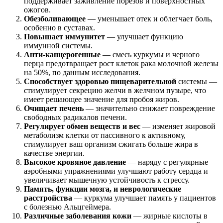
поддерживает заживление порезов и поверхностных
ожогов.
Обезболивающее
— уменьшает отек и облегчает боль,
особенно в суставах.
Повышает иммунитет
— улучшает функцию
иммунной системы.
Анти-канцерогенные
— смесь куркумы и черного
перца предотвращает рост клеток рака молочной железы
на 50%, по данным исследования.
Способствует здоровью пищеварительной
системы —
стимулирует секрецию желчи в желчном пузыре, что
имеет решающее значение для пробоя жиров.
Очищает печень
— значительно снижает повреждение
свободных радикалов печени.
Регулирует обмен веществ и вес
— изменяет жировой
метаболизм клетки от пассивного к активному,
стимулирует ваш организм сжигать больше жира в
качестве энергии.
Высокое кровяное давление
— наряду с регулярные
аэробными упражнениями улучшают работу сердца и
увеличивает мышечную устойчивость к стрессу.
Память, функции мозга, и неврологические
расстройства
— куркума улучшает память у пациентов
с болезнью Альцгеймера.
Различные заболевания кожи
— жирные кислоты в