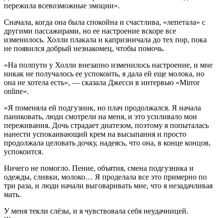
пережила всевозможные эмоции».
Сначала, когда она была спокойна и счастлива, «лепетала» с
другими пассажирами, но ее настроение вскоре все
изменилось. Холли плакала и капризничала до тех пор, пока
не появился добрый незнакомец, чтобы помочь.
«На полпути у Холли внезапно изменилось настроение, и мне
никак не получалось ее успокоить, я дала ей еще молока, но
она не хотела есть», — сказала Джесси в интервью «Mirror
online».
«Я поменяла ей подгузник, но плач продолжался. Я начала
паниковать, люди смотрели на меня, и это усиливало мои
переживания. Дочь страдает диатезом, поэтому я попыталась
нанести успокаивающий крем на высыпания и просто
продолжала целовать дочку, надеясь, что она, в конце концов,
успокоится.
Ничего не помогло. Пение, объятия, смена подгузника и
одежды, сливки, молоко… Я проделала все это примерно по
три раза, и люди начали выговаривать мне, что я незадачливая
мать.
У меня текли слёзы, и я чувствовала себя неудачницей.