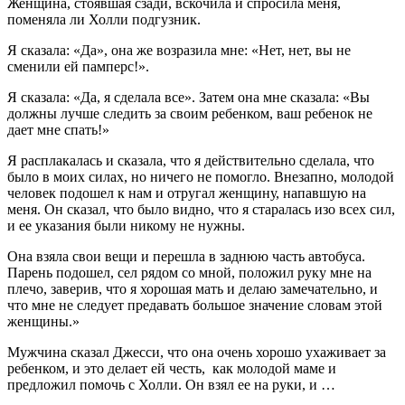
Женщина, стоявшая сзади, вскочила и спросила меня,
поменяла ли Холли подгузник.
Я сказала: «Да», она же возразила мне: «Нет, нет, вы не
сменили ей памперс!».
Я сказала: «Да, я сделала все». Затем она мне сказала: «Вы
должны лучше следить за своим ребенком, ваш ребенок не
дает мне спать!»
Я расплакалась и сказала, что я действительно сделала, что
было в моих силах, но ничего не помогло. Внезапно, молодой
человек подошел к нам и отругал женщину, напавшую на
меня. Он сказал, что было видно, что я старалась изо всех сил,
и ее указания были никому не нужны.
Она взяла свои вещи и перешла в заднюю часть автобуса.
Парень подошел, сел рядом со мной, положил руку мне на
плечо, заверив, что я хорошая мать и делаю замечательно, и
что мне не следует предавать большое значение словам этой
женщины.»
Мужчина сказал Джесси, что она очень хорошо ухаживает за
ребенком, и это делает ей честь, как молодой маме и
предложил помочь с Холли. Он взял ее на руки, и …