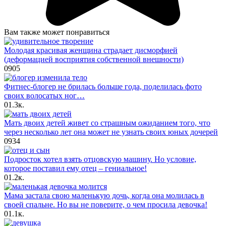
Вам также может понравиться
Молодая красивая женщина страдает дисморфией
(деформацией восприятия собственной внешности)
0
905
Фитнес-блогер не брилась больше года, поделилась фото
своих волосатых ног…
0
1.3к.
Мать двоих детей живет со страшным ожиданием того, что
через несколько лет она может не узнать своих юных дочерей
0
934
Подросток хотел взять отцовскую машину. Но условие,
которое поставил ему отец – гениальное!
0
1.2к.
Мама застала свою маленькую дочь, когда она молилась в
своей спальне. Но вы не поверите, о чем просила девочка!
0
1.1к.